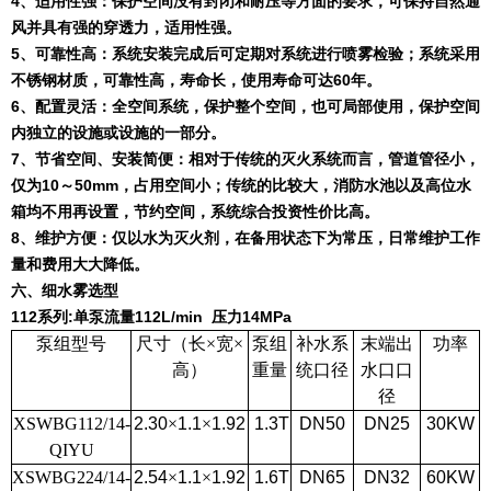
4
、适用性强：保护空间没有封闭和耐压等方面的要求，可保持自然通
风并具有强的穿透力，适用性强。
5
、可靠性高：系统安装完成后可定期对系统进行喷雾检验；系统采用
不锈钢材质，可靠性高，寿命长，使用寿命可达
60
年。
6
、配置灵活：全空间系统，保护整个空间，也可局部使用，保护空间
内独立的设施或设施的一部分。
7
、节省空间、安装简便：相对于传统的灭火系统而言，管道管径小，
仅为
10
～
50mm
，占用空间小；传统的比较大，消防水池以及高位水
箱均不用再设置，节约空间，系统综合投资性价比高。
8
、维护方便：仅以水为灭火剂，在备用状态下为常压，日常维护工作
量和费用大大降低。
六、细水雾选型
112
系列
:
单泵流量
112L/min
压力
14MPa
泵组型号
尺寸（长×宽×
泵组
补水系
末端出
功率
高）
重量
统口径
水口口
径
XSWBG112/14-
2.30
×
1.1
×
1.92
1.3T
DN50
DN25
30KW
QIYU
XSWBG224/14-
2.54
×
1.1
×
1.92
1.6T
DN65
DN32
60KW