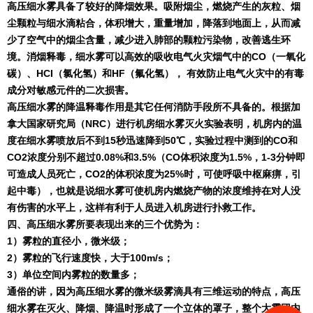
高压细水雾具备了较好的降烟效果。吸附烟尘，燃烧产生的灰粒、烟
尘颗粒与细水滴粘合，体积增大，重量增加，降落到地面上，从而减
少了空气中的烟尘含量，减少进入肺部的颗粒污染物，改善逃生环
境。消烟释毒，细水雾可以高效的吸收电气火灾烟气中的
CO
（一氧化
碳）、
HCI
（氯化氢）和
HF
（氟化氢）， 有效防止电气火灾中的有毒
成分对敏感元件的二次损害。
高压细水雾的降温释毒作用是其它任何消防手段所不具备的。根据加
拿大国家研究局（
NRC
）进行机房细水雾灭火实验表明，机房内的温
度在细水雾喷放后不到
15
秒迅速降到
50
℃，实验过程中测到的
CO
和
CO2
浓度分别不超过
0.08%
和
3.5%
（
CO
体积浓度为
1.5%
，
1-3
分钟即
可造成人员死亡，
CO2
的体积浓度为
25%
时，可使呼吸中枢麻痹，引
起中毒），也就是说细水雾可使机房内燃烧产物的浓度维持在对人没
有伤害的水平上，这样有利于人员进入机房进行扑救工作。
四、高压细水雾所要表现出来的三个优势为：
1
）雾粒的直径小，微米级；
2
）雾粒的飞行速度快，大于
100m/s
；
3
）单位空间内雾粒的数量多；
通俗的讲，因为高压细水雾的微米级雾滴具有三维运动的特点，高压
细水雾在灭火、降烟、降温时形成了一个立体的罩子，整个大雾团内