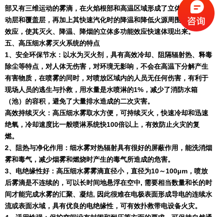
部又有三维运动的雾滴，在火焰根部和高温区域形成了立体多维的运
动层和覆盖层，再加上其快速汽化时的降温和降低火源周围氧浓度的
效应，使其灭火、降温、降烟的立体多功能效应快速体现出来。
五、高压细水雾灭火系统的特点
1
、安全环保节水：以水为灭火剂，具有高效冷却、阻隔辐射热、释毒
除尘等特点，对人体无伤害，对环境无影响，不会在高温下分解产生
有害物质，在喷雾的同时，对喷放区域内的人员无任何伤害，有利于
现场人员的逃生与扑救，用水量是水喷淋的
1%
，减少了消防水箱
（池）的容积，避免了大量排水造成的二次灾害。
高效持续灭火：高压细水雾取水方便，可持续灭火，快速冷却和迅速
绝氧，冷却速度比一般喷淋系统快
100
倍以上，有效防止火灾的复
燃。
2
、阻热与净化作用：细水雾对热辐射具有很好的屏蔽作用，能洗消烟
雾和毒气，减少烟雾和燃烧时产生的毒气所造成的危害。
3
、电绝缘性好：高压细水雾雾滴直径小，直径为
10
～
100
μ
m
，喷放
后雾滴是不连续的，可以长时间地悬浮在空中
,
需要相当数量和长的时
间才能完成水雾的汇聚、凝结
,
因此很难在电极表面形成导电的连续水
流或表面水域，具有优良的电绝缘性，可有效扑救带电设备火灾。