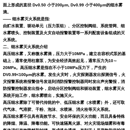
面上形成的直径
Dv0.50
小于
200
μ
m, Dv0.99
小于
400
μ
m
的细水雾
滴。
—— 细水雾灭火系统是指
:
由贮水装置、驱动单元（压力泵组）、分区控制阀组、系统管网、细
水雾喷头、控制装置及火灾自动报警装置等一系列配套设备组成的灭
火系统。
二、
细水雾灭火系统介绍
高压细水雾，又称微水雾滴，压力大于
10MPa
，建立在容积式泵的基
础上，通常使用柱塞泵，为安全经济高效起见，通常压力为
10
～
20MPa
。高压细水雾是指在不小于
10MPa
压力下，产生的
DV0.99<100
μ
m
的水雾。发生火灾时，火灾探测器发出探测信号，火
灾报警系统将报警信号发送到消防报警控制器同时发出声光警报，消
防报警控制器发出指令，启动分区控制阀组和驱动装置，细水雾灭火
系统开始工作，细水雾喷出，实施灭火。
高压细水雾除了可替代传统的中、低压细水雾（水喷雾）外，还可取
代气体、气溶胶、干粉、泡沫、水喷淋、消火栓等灭火系统。
高压细水雾不仅具有高效节水、安全环保的灭火功能，而且具备特殊
的降烟、降温、降毒功能。可快速隔离火源、对火灾现场烟雾和有毒