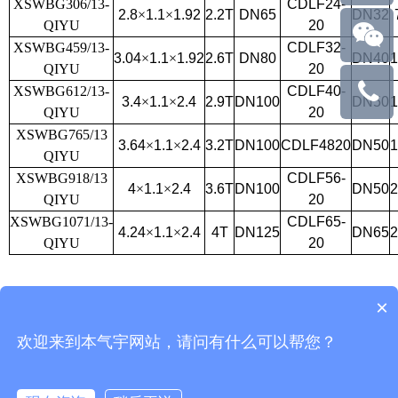
XSWBG306/13-
CDLF24-
2.8
×
1.1
×
1.92
2.2T
DN65
DN32
QIYU
20
XSWBG459/13-
CDLF32-
3.04
×
1.1
×
1.92
2.6T
DN80
DN40
QIYU
20
XSWBG612/13-
CDLF40-
易
3.4
×
1.1
×
2.4
2.9T
DN100
DN50
QIYU
20
XSWBG765/13
总：
3.64
×
1.1
×
2.4
3.2T
DN100
CDLF4820
DN50
QIYU
XSWBG918/13
CDLF56-
13184510
4
×
1.1
×
2.4
3.6T
DN100
DN50
QIYU
20
XSWBG1071/13-
CDLF65-
4.24
×
1.1
×
2.4
4T
DN125
DN65
QIYU
20
×
版权所有：高压细水雾灭火系统网 电话：易总：13184510529 邮箱：
3332847437@qq.com
欢迎来到本气宇网站，请问有什么可以帮您？
地址：广州市番禺区化龙镇草堂村农业公司路13号 备案号：
粤ICP备17008734
号-16