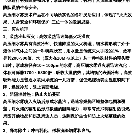
气体进行有效降解和封堵，形成逃生通道，有利于人员疏散和保护消
防队员的生命安全。
高压细水雾技术产品在不同场所实现的各种灵活应用，体现了“灭火效
果、人身安全和环境保护”三位一体的发展思路。
三、灭火机理
1
、吸热冷却灭火：高效吸热迅速降低火场温度
高压细水雾具有高效冷却、快速降温的灭火机理，细水雾形成了介于
液体和气体之间的一种特殊状态，用水量是传统灭火手段的
1%
，效率
是其
200-300
倍。水（压力在
10MPa
以上）从一种特殊材料的喷头喷
出时，形成粒径在
10
～
100
μ
m
的水雾，高压细水雾遇火后迅速汽化，
体积可膨胀
1700
～
5800
倍，吸收大量的热，其均衡的表面冷却，高效
吸热能力是普通水喷淋系统的十几万倍，促使燃烧物表面温度瞬间下
降，迅速冷却，阻止表面燃烧。
2
、阻隔辐射热：防止火焰蔓延
高压细水雾喷入火场后形成水蒸汽，迅速将燃烧区域整体包围和覆
盖，对火焰的辐射热形成极佳的阻隔能力，非常有效抑制辐射热引燃
周围其他物品和伤及周边人员，达到保护生命和防止火焰蔓延的效
果。
3
、释毒除尘：冲击乳化、稀释洗涤烟雾和废气。