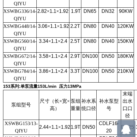
QIYU
XSWBG336/14-
2.82
×
1.1
×
1.92
1.9T
DN65
DN32
90KW
QIYU
XSWBG448/14-
3.06
×
1.1
×
1.92
2.2T
DN80
DN40
120KW
QIYU
XSWBG560/14-
3.34
×
1.1
×
2.4
2.5T
DN80
DN40
150KW
QIYU
XSWBG672/14-
3.58
×
1.1
×
2.4
2.9T
DN100
DN50
180KW
QIYU
XSWBG784/14-
3.86
×
1.1
×
2.4
3.3T
DN100
DN50
210KW
QIYU
153
系列
:
单泵流量
153L/min
压力
13MPa
末端
尺寸（长×宽×
泵组
补水系
补水泵型
出水
泵组型号
高）
重量
统口径
号
口口
径
XSWBG153/13-
CDLF16-
2.44
×
1.1
×
1.92
1.9T
DN50
DN25
QIYU
20