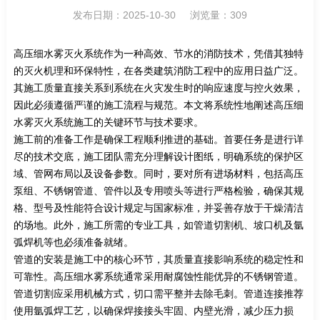
发布日期：2025-10-30 浏览量：309
高压细水雾灭火系统作为一种高效、节水的消防技术，凭借其独特
的灭火机理和环保特性，在各类建筑消防工程中的应用日益广泛。
其施工质量直接关系到系统在火灾发生时的响应速度与控火效果，
因此必须遵循严谨的施工流程与规范。本文将系统性地阐述高压细
水雾灭火系统施工的关键环节与技术要求。
施工前的准备工作是确保工程顺利推进的基础。首要任务是进行详
尽的技术交底，施工团队需充分理解设计图纸，明确系统的保护区
域、管网布局以及设备参数。同时，要对所有进场材料，包括高压
泵组、不锈钢管道、管件以及专用喷头等进行严格检验，确保其规
格、型号及性能符合设计规定与国家标准，并妥善存放于干燥清洁
的场地。此外，施工所需的专业工具，如管道切割机、坡口机及氩
弧焊机等也必须准备就绪。
管道的安装是施工中的核心环节，其质量直接影响系统的稳定性和
可靠性。高压细水雾系统通常采用耐腐蚀性能优异的不锈钢管道。
管道切割应采用机械方式，切口需平整并去除毛刺。管道连接推荐
使用氩弧焊工艺，以确保焊接接头牢固、内壁光滑，减少压力损