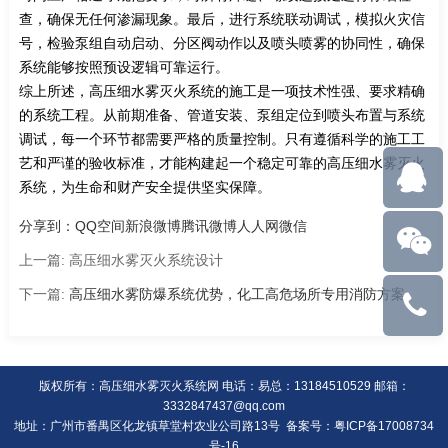
查，确保无任何渗漏现象。最后，进行系统联动调试，模拟火灾信
号，检验泵组自动启动、分区阀动作以及喷头喷雾的协同性，确保
系统能够按照预设逻辑可靠运行。
综上所述，高压细水雾灭火系统的施工是一项技术性强、要求精确
的系统工程。从前期准备、管道安装、泵组定位到喷头布置与系统
调试，每一个环节都需要严格的质量控制。只有遵循科学的施工工
艺和严谨的验收标准，才能构建起一个稳定可靠的高压细水雾灭火
系统，为生命和财产安全提供坚实保障。
分享到：
QQ空间
新浪微博
腾讯微博
人人网
微信
上一篇:
高压细水雾灭火系统设计
下一篇:
高压细水雾防爆系统优势，化工高危场所专用消防方案
易
总：
版权所有：高压细水雾灭火系统网 电话：易总：13184510529 邮箱：
3332847437@qq.com
13184510
地址：广州市番禺区化龙镇草堂村农业公司路13号 备案号：
粤ICP备17008734
号-16