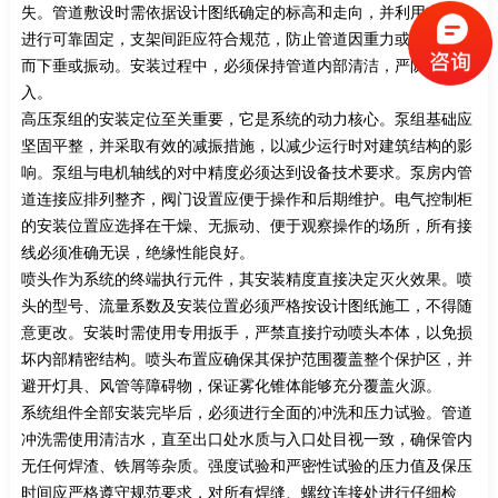
失。管道敷设时需依据设计图纸确定的标高和走向，并利用支吊架
进行可靠固定，支架间距应符合规范，防止管道因重力或水锤效应
而下垂或振动。安装过程中，必须保持管道内部清洁，严防杂物进
入。
高压泵组的安装定位至关重要，它是系统的动力核心。泵组基础应
坚固平整，并采取有效的减振措施，以减少运行时对建筑结构的影
响。泵组与电机轴线的对中精度必须达到设备技术要求。泵房内管
道连接应排列整齐，阀门设置应便于操作和后期维护。电气控制柜
的安装位置应选择在干燥、无振动、便于观察操作的场所，所有接
线必须准确无误，绝缘性能良好。
喷头作为系统的终端执行元件，其安装精度直接决定灭火效果。喷
头的型号、流量系数及安装位置必须严格按设计图纸施工，不得随
意更改。安装时需使用专用扳手，严禁直接拧动喷头本体，以免损
坏内部精密结构。喷头布置应确保其保护范围覆盖整个保护区，并
避开灯具、风管等障碍物，保证雾化锥体能够充分覆盖火源。
系统组件全部安装完毕后，必须进行全面的冲洗和压力试验。管道
冲洗需使用清洁水，直至出口处水质与入口处目视一致，确保管内
无任何焊渣、铁屑等杂质。强度试验和严密性试验的压力值及保压
时间应严格遵守规范要求，对所有焊缝、螺纹连接处进行仔细检