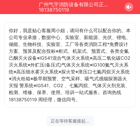
广州气宇消防设备有限公司正在为您服务
18138750119
你好，我是贴心客服周小姐，请问有什么可以配合你的
。本
公司专业承接，数据中心、实验室、新能源、光伏、锂电、
储能、生物科技、实验室、工厂等各类消防工程*免费设计
方案、预算及配合投标※柜式、机架式、预置式、各类全氟
己酮灭火设备※IG541混合气体灭火系统※高压二氧化碳CO2
灭火系统※外贮压(备压式)气体灭火系统※IG100氮气灭火系
统※高压细水雾灭火系统※探火管※泄压口七氟丙烷灭火系统
※消火栓箱※极早期预警、空气采样、吸气式感烟探测器火
灾报 警系统※IG541、CO2 、七氟丙烷、气体灭火剂充装、
检测、维修、保养、使用、培训一站式服务。咨询热线
18138750119 周经理，微信同号。
正在等待客服接起...